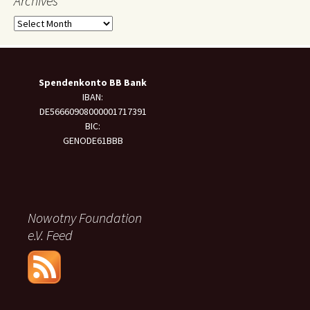
Archives
Archives
Spendenkonto BB Bank
IBAN:
DE56660908000001717391
BIC:
GENODE61BBB
Nowotny Foundation
e.V. Feed