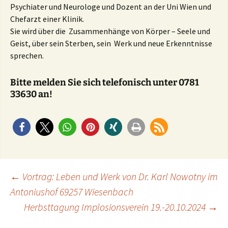
Psychiater und Neurologe und Dozent an der Uni Wien und
Chefarzt einer Klinik.
Sie wird über die Zusammenhänge von Körper – Seele und
Geist, über sein Sterben, sein Werk und neue Erkenntnisse
sprechen.
Bitte melden Sie sich telefonisch unter 0781
33630 an!
Post
←
Vortrag: Leben und Werk von Dr. Karl Nowotny im
Antoniushof 69257 Wiesenbach
Herbsttagung Implosionsverein 19.-20.10.2024
→
navigation