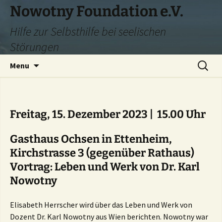
Skip
Nowotny Foundation e.V.
to
Hilfe zur Selbsthilfe bei seelischen
content
Störungen
Search
Menu
for:
Freitag, 15. Dezember 2023 | 15.00 ⁠Uhr
Gasthaus Ochsen in Ettenheim,
Kirchstrasse 3 (gegenüber Rathaus)
Vortrag: Leben und Werk von Dr. Karl
Nowotny
Elisabeth Herrscher wird über das Leben und Werk von
Dozent Dr. Karl Nowotny aus Wien berichten. Nowotny war