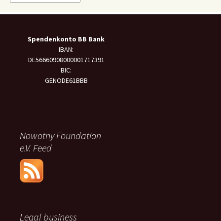
Spendenkonto BB Bank
IBAN:
DE56660908000001717391
BIC:
GENODE61BBB
Nowotny Foundation
e.V. Feed
Legal business