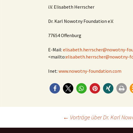
i.V. Elisabeth Herrscher
Dr. Karl Nowotny Foundation e.V.
77654 Offenburg
E-Mail:
elisabeth.herrscher@nowotny-fo
<mailto:
elisabeth.herrscher@nowotny-f
Inet:
www.nowotny-foundation.com
Post
←
Vorträge über Dr. Karl Now