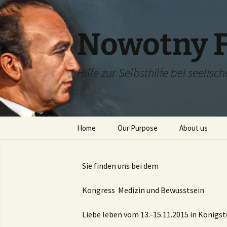
Skip
to
content
Nowotny F
Hilfe zur Selbsthilfe bei seelis
Home
Our Purpose
About us
Dr. Karl Nowot
Sie finden uns bei dem
Grete Schröde
Kongress  Medizin und Bewusstsein
Liebe leben vom 13.-15.11.2015 in Königst