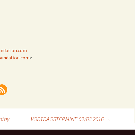
Lecture: Grete Schröder,
Salzburg 1984
undation.com
oundation.com
>
otny
VORTRAGSTERMINE 02/03 2016
→