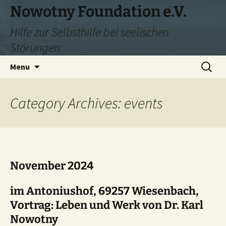
Skip
Nowotny Foundation e.V.
to
Hilfe zur Selbsthilfe bei seelischen
content
Störungen
Search
Menu
for:
Category Archives: events
November 2024
im Antoniushof, 69257 Wiesenbach,
Vortrag: Leben und Werk von Dr. Karl
Nowotny