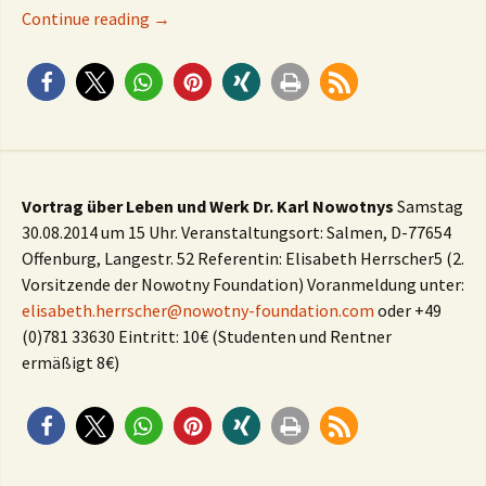
Vortrag Offenburg 28.3. um 14 Uhr und 29.3. u
Continue reading
→
Vortrag über Leben und Werk Dr. Karl Nowotnys
Samstag
30.08.2014 um 15 Uhr. Veranstaltungsort: Salmen, D-77654
Offenburg, Langestr. 52 Referentin: Elisabeth Herrscher5 (2.
Vorsitzende der Nowotny Foundation) Voranmeldung unter:
elisabeth.herrscher@nowotny-foundation.com
oder +49
(0)781 33630 Eintritt: 10€ (Studenten und Rentner
ermäßigt 8€)