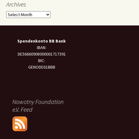
Archives
Archives
Spendenkonto BB Bank
IBAN:
DE56660908000001717391
BIC:
GENODE61BBB
Nowotny Foundation
e.V. Feed