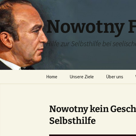
Zum
Inhalt
springen
Nowotny F
Hilfe zur Selbsthilfe bei seelis
Home
Unsere Ziele
Über uns
Dr. Karl Nowotn
Grete Schröder
Nowotny kein Geschä
Selbsthilfe