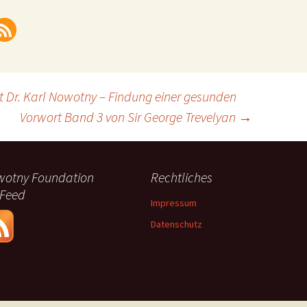
 Dr. Karl Nowotny – Findung einer gesunden
Vorwort Band 3 von Sir George Trevelyan
→
otny Foundation
Rechtliches
. Feed
Impressum
Datenschutz