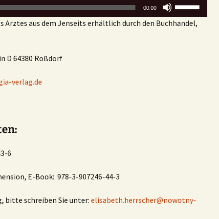
Pfeiltasten
00:00
Vortrag: Grete Schröder,
Hoch/Runter
Salzburg, 1984
es Arztes aus dem Jenseits erhältlich durch den Buchhandel,
benutzen,
um
die
 in D 64380 Roßdorf
Lautstärke
zu
ia-verlag.de
regeln.
ten:
43-6
mension, E-Book: 978-3-907246-44-3
, bitte schreiben Sie unter:
elisabeth.herrscher@nowotny-