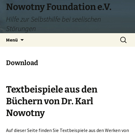
Zum
Nowotny Foundation e.V.
Inhalt
Hilfe zur Selbsthilfe bei seelischen
springen
Störungen
Suchen
Menü
nach:
Download
Textbeispiele aus den
Büchern von Dr. Karl
Nowotny
Auf dieser Seite finden Sie Textbeispiele aus den Werken von