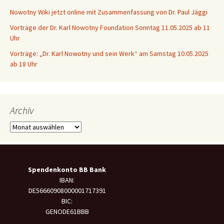
Nowotny Wiki jetzt online mit Zusammenfassung von Dr. Paul Jäggi
Vorträge der Dr. Karl Nowotny Foundation Sonntag 11.05.2025 ab 11
Uhr
Vorträge: „Dr. Karl Nowotny und sein Werk“ am Samstag 10.05.2025
ab 18 Uhr
Archiv
Archiv
Spendenkonto BB Bank
IBAN:
DE56660908000001717391
BIC:
GENODE61BBB