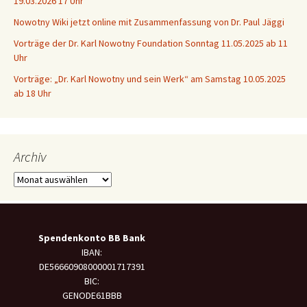
19.03.2026 17 Uhr
Nowotny Wiki jetzt online mit Zusammenfassung von Dr. Paul Jäggi
Vorträge der Dr. Karl Nowotny Foundation Sonntag 11.05.2025 ab 11
Uhr
Vorträge: „Dr. Karl Nowotny und sein Werk“ am Samstag 10.05.2025
ab 18 Uhr
Archiv
Archiv
Spendenkonto BB Bank
IBAN:
DE56660908000001717391
BIC:
GENODE61BBB