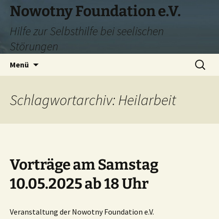
Zum
Nowotny Foundation e.V.
Inhalt
Hilfe zur Selbsthilfe bei seelischen
springen
Störungen
Suchen
Menü
nach:
Schlagwortarchiv: Heilarbeit
Vorträge am Samstag
10.05.2025 ab 18 Uhr
Veranstaltung der Nowotny Foundation e.V.