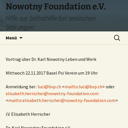
Zum
Nowotny Foundation e.V.
Inhalt
Hilfe zur Selbsthilfe bei seelischen
springen
Störungen
Suchen
Menü
nach:
Vortrag über Dr. Karl Nowotny Leben und Werk
Mittwoch 22.11.2017 Basel Psi Verein um 19 Uhr
Anmeldung bei :
luci@bvp.ch
<
mailto:
luci@bvp.ch
> oder
elisabeth.herrscher@nowotny-foundation.com
<
mailto:
elisabeth.herrscher@nowotny-foundation.com
>
i.V. Elisabeth Herrscher
Dr. Karl Nowortny Foundation e.V.