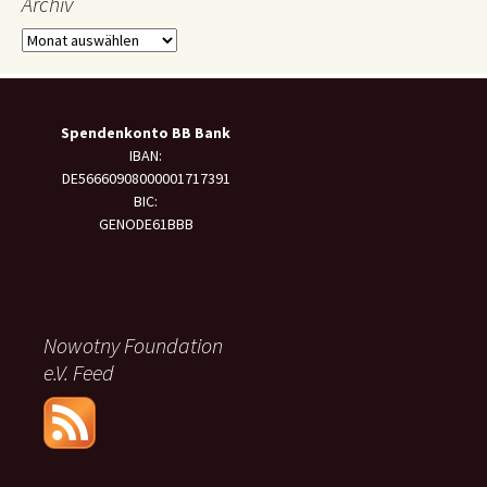
Archiv
Archiv
Spendenkonto BB Bank
IBAN:
DE56660908000001717391
BIC:
GENODE61BBB
Nowotny Foundation
e.V. Feed